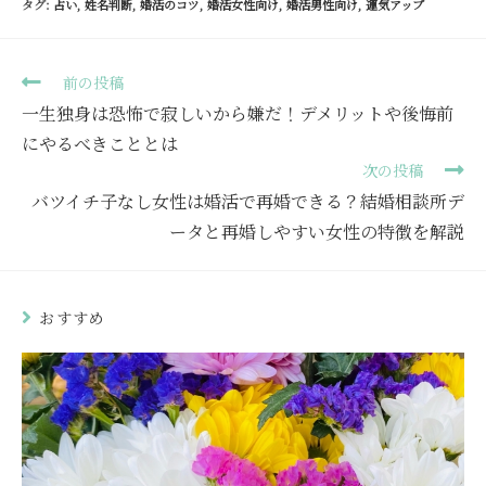
タグ
:
占い
,
姓名判断
,
婚活のコツ
,
婚活女性向け
,
婚活男性向け
,
運気アップ
前の投稿
一生独身は恐怖で寂しいから嫌だ！デメリットや後悔前
にやるべきこととは
次の投稿
バツイチ子なし女性は婚活で再婚できる？結婚相談所デ
ータと再婚しやすい女性の特徴を解説
おすすめ