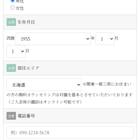
男性
女性
生年月日
必須
西暦
年
月
日
居住エリア
必須
※関東一都三県にお住まい
の方の無料カウンセリングは対面を基本とさせていただいております
（ご入会後の面談はオンライン可能です）
電話番号
任意